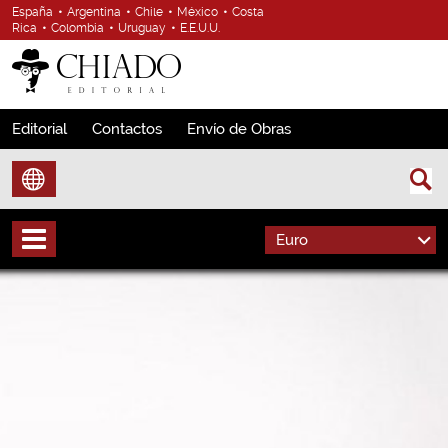
España
•
Argentina
•
Chile
•
México
•
Costa
Rica
•
Colombia
•
Uruguay
•
E.E.U.U.
Editorial
Contactos
Envío de Obras
Euro