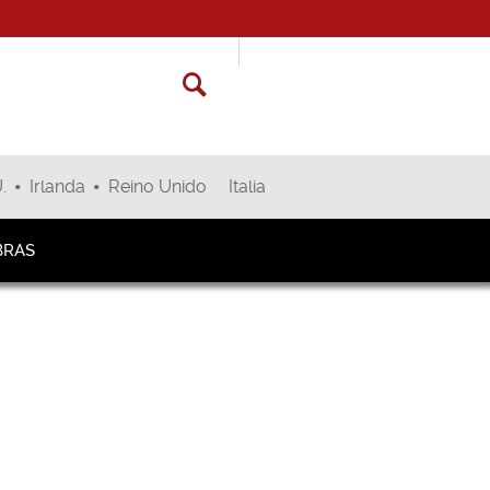
•
•
.
Irlanda
Reino Unido
Italia
BRAS