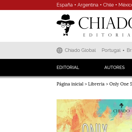
España
•
Argentina
•
Chile
•
Méxic
•
Chiado Global
Portugal
Br
Librería
EDITORIAL
AUTORES
Página inicial
> Libreria > Only One 