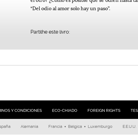
“Del odio al amor solo hay un paso”.
Partilhe este livro:
INOS Y CONDICIONES
ECO-CHIADO
FOREIGN RIGHTS
TES
•
•
spaña
Alemania
Francia
Bélgica
Luxemburgo
E.E.U.U.