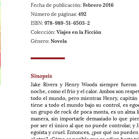
Fecha de publicación:
Febrero 2016
Número de páginas:
492
ISBN:
978-989-51-6503-2
Colección:
Viajes en la Ficción
Género:
Novela
Sinopsis
Jake Rivers y Henry Woods siempre fueron p
noche, como el frío y el calor. Ambos son respe
todo el mundo, pero mientras Henry, capitán d
tiene a todo el mundo bajo su control, es egoc
un grupo de rock de poca monta, es un alma lib
manera, sin importarle demasiado lo que pie
por ser el único al que no puede controlar, y 
egoísta y cruel. Entonces, ¿por qué no pueden 
el otro? ¿Cómo es posible que se odien hasta t