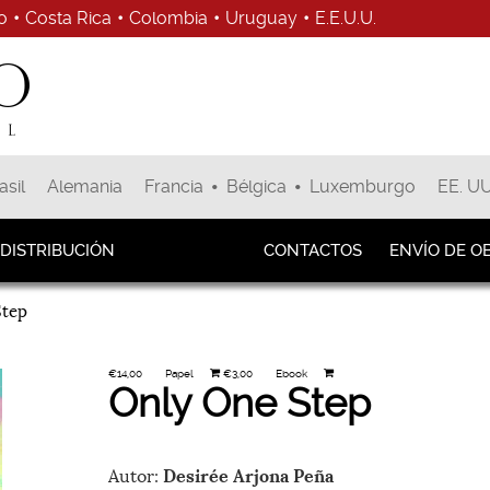
o
•
Costa Rica
•
Colombia
•
Uruguay
•
E.E.U.U.
•
•
asil
Alemania
Francia
Bélgica
Luxemburgo
EE. UU
Sala de Prensa
DISTRIBUCIÓN
CONTACTOS
ENVÍO DE O
Step
€14,00
Papel
€3,00
Ebook
Only One Step
Autor:
Desirée Arjona Peña